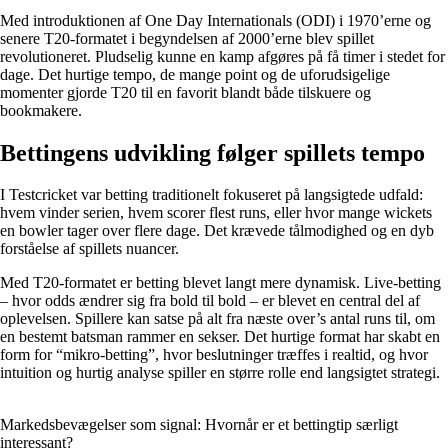
Med introduktionen af One Day Internationals (ODI) i 1970’erne og
senere T20-formatet i begyndelsen af 2000’erne blev spillet
revolutioneret. Pludselig kunne en kamp afgøres på få timer i stedet for
dage. Det hurtige tempo, de mange point og de uforudsigelige
momenter gjorde T20 til en favorit blandt både tilskuere og
bookmakere.
Bettingens udvikling følger spillets tempo
I Testcricket var betting traditionelt fokuseret på langsigtede udfald:
hvem vinder serien, hvem scorer flest runs, eller hvor mange wickets
en bowler tager over flere dage. Det krævede tålmodighed og en dyb
forståelse af spillets nuancer.
Med T20-formatet er betting blevet langt mere dynamisk. Live-betting
– hvor odds ændrer sig fra bold til bold – er blevet en central del af
oplevelsen. Spillere kan satse på alt fra næste over’s antal runs til, om
en bestemt batsman rammer en sekser. Det hurtige format har skabt en
form for “mikro-betting”, hvor beslutninger træffes i realtid, og hvor
intuition og hurtig analyse spiller en større rolle end langsigtet strategi.
Markedsbevægelser som signal: Hvornår er et bettingtip særligt
interessant?