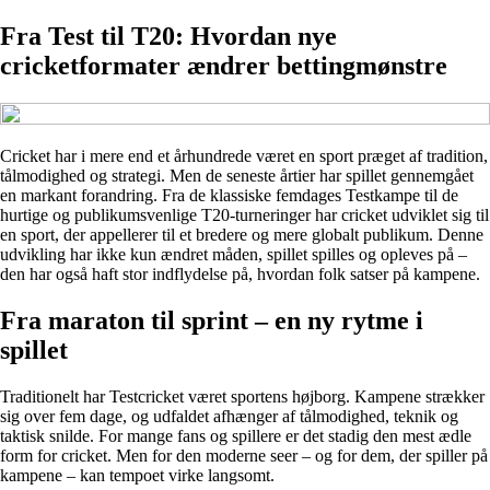
Fra Test til T20: Hvordan nye
cricketformater ændrer bettingmønstre
Cricket har i mere end et århundrede været en sport præget af tradition,
tålmodighed og strategi. Men de seneste årtier har spillet gennemgået
en markant forandring. Fra de klassiske femdages Testkampe til de
hurtige og publikumsvenlige T20-turneringer har cricket udviklet sig til
en sport, der appellerer til et bredere og mere globalt publikum. Denne
udvikling har ikke kun ændret måden, spillet spilles og opleves på –
den har også haft stor indflydelse på, hvordan folk satser på kampene.
Fra maraton til sprint – en ny rytme i
spillet
Traditionelt har Testcricket været sportens højborg. Kampene strækker
sig over fem dage, og udfaldet afhænger af tålmodighed, teknik og
taktisk snilde. For mange fans og spillere er det stadig den mest ædle
form for cricket. Men for den moderne seer – og for dem, der spiller på
kampene – kan tempoet virke langsomt.