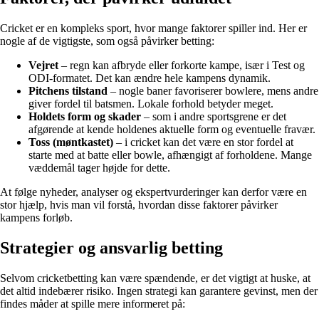
Cricket er en kompleks sport, hvor mange faktorer spiller ind. Her er
nogle af de vigtigste, som også påvirker betting:
Vejret
– regn kan afbryde eller forkorte kampe, især i Test og
ODI-formatet. Det kan ændre hele kampens dynamik.
Pitchens tilstand
– nogle baner favoriserer bowlere, mens andre
giver fordel til batsmen. Lokale forhold betyder meget.
Holdets form og skader
– som i andre sportsgrene er det
afgørende at kende holdenes aktuelle form og eventuelle fravær.
Toss (møntkastet)
– i cricket kan det være en stor fordel at
starte med at batte eller bowle, afhængigt af forholdene. Mange
væddemål tager højde for dette.
At følge nyheder, analyser og ekspertvurderinger kan derfor være en
stor hjælp, hvis man vil forstå, hvordan disse faktorer påvirker
kampens forløb.
Strategier og ansvarlig betting
Selvom cricketbetting kan være spændende, er det vigtigt at huske, at
det altid indebærer risiko. Ingen strategi kan garantere gevinst, men der
findes måder at spille mere informeret på: