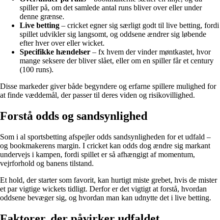
spiller på, om det samlede antal runs bliver over eller under
denne grænse.
Live betting
– cricket egner sig særligt godt til live betting, fordi
spillet udvikler sig langsomt, og oddsene ændrer sig løbende
efter hver over eller wicket.
Specifikke hændelser
– fx hvem der vinder møntkastet, hvor
mange seksere der bliver slået, eller om en spiller får et century
(100 runs).
Disse markeder giver både begyndere og erfarne spillere mulighed for
at finde væddemål, der passer til deres viden og risikovillighed.
Forstå odds og sandsynlighed
Som i al sportsbetting afspejler odds sandsynligheden for et udfald –
og bookmakerens margin. I cricket kan odds dog ændre sig markant
undervejs i kampen, fordi spillet er så afhængigt af momentum,
vejrforhold og banens tilstand.
Et hold, der starter som favorit, kan hurtigt miste grebet, hvis de mister
et par vigtige wickets tidligt. Derfor er det vigtigt at forstå, hvordan
oddsene bevæger sig, og hvordan man kan udnytte det i live betting.
Faktorer, der påvirker udfaldet