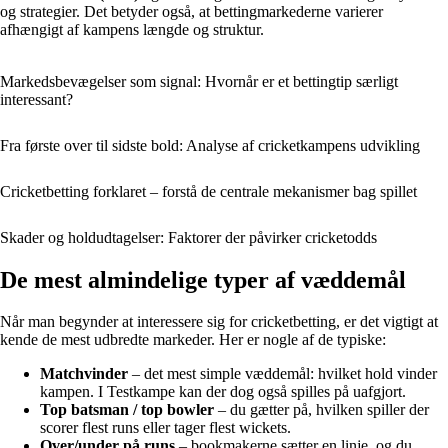
og strategier. Det betyder også, at bettingmarkederne varierer
afhængigt af kampens længde og struktur.
Markedsbevægelser som signal: Hvornår er et bettingtip særligt
interessant?
Fra første over til sidste bold: Analyse af cricketkampens udvikling
Cricketbetting forklaret – forstå de centrale mekanismer bag spillet
Skader og holdudtagelser: Faktorer der påvirker cricketodds
De mest almindelige typer af væddemål
Når man begynder at interessere sig for cricketbetting, er det vigtigt at
kende de mest udbredte markeder. Her er nogle af de typiske:
Matchvinder
– det mest simple væddemål: hvilket hold vinder
kampen. I Testkampe kan der dog også spilles på uafgjort.
Top batsman / top bowler
– du gætter på, hvilken spiller der
scorer flest runs eller tager flest wickets.
Over/under på runs
– bookmakerne sætter en linje, og du