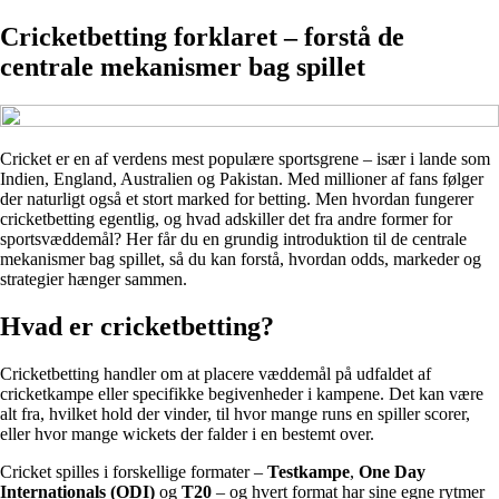
Cricketbetting forklaret – forstå de
centrale mekanismer bag spillet
Cricket er en af verdens mest populære sportsgrene – især i lande som
Indien, England, Australien og Pakistan. Med millioner af fans følger
der naturligt også et stort marked for betting. Men hvordan fungerer
cricketbetting egentlig, og hvad adskiller det fra andre former for
sportsvæddemål? Her får du en grundig introduktion til de centrale
mekanismer bag spillet, så du kan forstå, hvordan odds, markeder og
strategier hænger sammen.
Hvad er cricketbetting?
Cricketbetting handler om at placere væddemål på udfaldet af
cricketkampe eller specifikke begivenheder i kampene. Det kan være
alt fra, hvilket hold der vinder, til hvor mange runs en spiller scorer,
eller hvor mange wickets der falder i en bestemt over.
Cricket spilles i forskellige formater –
Testkampe
,
One Day
Internationals (ODI)
og
T20
– og hvert format har sine egne rytmer