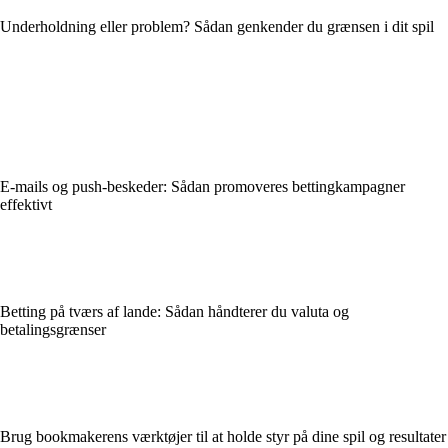
Underholdning eller problem? Sådan genkender du grænsen i dit spil
E-mails og push-beskeder: Sådan promoveres bettingkampagner
effektivt
Betting på tværs af lande: Sådan håndterer du valuta og
betalingsgrænser
Brug bookmakerens værktøjer til at holde styr på dine spil og resultater