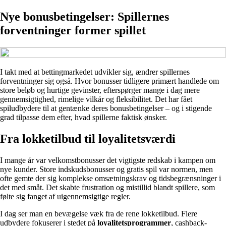
Nye bonusbetingelser: Spillernes
forventninger former spillet
I takt med at bettingmarkedet udvikler sig, ændrer spillernes
forventninger sig også. Hvor bonusser tidligere primært handlede om
store beløb og hurtige gevinster, efterspørger mange i dag mere
gennemsigtighed, rimelige vilkår og fleksibilitet. Det har fået
spiludbydere til at gentænke deres bonusbetingelser – og i stigende
grad tilpasse dem efter, hvad spillerne faktisk ønsker.
Fra lokketilbud til loyalitetsværdi
I mange år var velkomstbonusser det vigtigste redskab i kampen om
nye kunder. Store indskudsbonusser og gratis spil var normen, men
ofte gemte der sig komplekse omsætningskrav og tidsbegrænsninger i
det med småt. Det skabte frustration og mistillid blandt spillere, som
følte sig fanget af uigennemsigtige regler.
I dag ser man en bevægelse væk fra de rene lokketilbud. Flere
udbydere fokuserer i stedet på
loyalitetsprogrammer
, cashback-