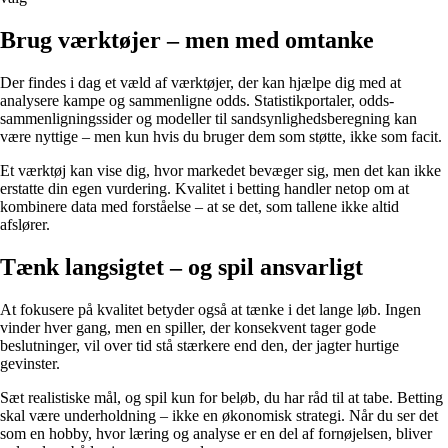
Brug værktøjer – men med omtanke
Der findes i dag et væld af værktøjer, der kan hjælpe dig med at
analysere kampe og sammenligne odds. Statistikportaler, odds-
sammenligningssider og modeller til sandsynlighedsberegning kan
være nyttige – men kun hvis du bruger dem som støtte, ikke som facit.
Et værktøj kan vise dig, hvor markedet bevæger sig, men det kan ikke
erstatte din egen vurdering. Kvalitet i betting handler netop om at
kombinere data med forståelse – at se det, som tallene ikke altid
afslører.
Tænk langsigtet – og spil ansvarligt
At fokusere på kvalitet betyder også at tænke i det lange løb. Ingen
vinder hver gang, men en spiller, der konsekvent tager gode
beslutninger, vil over tid stå stærkere end den, der jagter hurtige
gevinster.
Sæt realistiske mål, og spil kun for beløb, du har råd til at tabe. Betting
skal være underholdning – ikke en økonomisk strategi. Når du ser det
som en hobby, hvor læring og analyse er en del af fornøjelsen, bliver