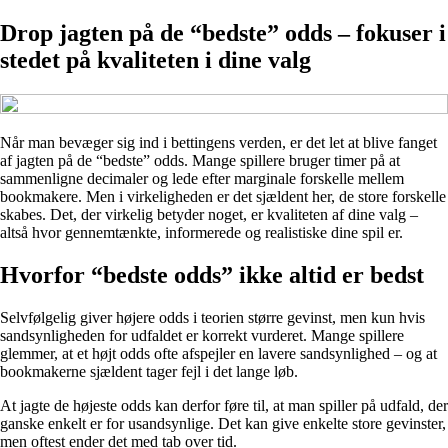
Drop jagten på de “bedste” odds – fokuser i
stedet på kvaliteten i dine valg
Når man bevæger sig ind i bettingens verden, er det let at blive fanget
af jagten på de “bedste” odds. Mange spillere bruger timer på at
sammenligne decimaler og lede efter marginale forskelle mellem
bookmakere. Men i virkeligheden er det sjældent her, de store forskelle
skabes. Det, der virkelig betyder noget, er kvaliteten af dine valg –
altså hvor gennemtænkte, informerede og realistiske dine spil er.
Hvorfor “bedste odds” ikke altid er bedst
Selvfølgelig giver højere odds i teorien større gevinst, men kun hvis
sandsynligheden for udfaldet er korrekt vurderet. Mange spillere
glemmer, at et højt odds ofte afspejler en lavere sandsynlighed – og at
bookmakerne sjældent tager fejl i det lange løb.
At jagte de højeste odds kan derfor føre til, at man spiller på udfald, der
ganske enkelt er for usandsynlige. Det kan give enkelte store gevinster,
men oftest ender det med tab over tid.